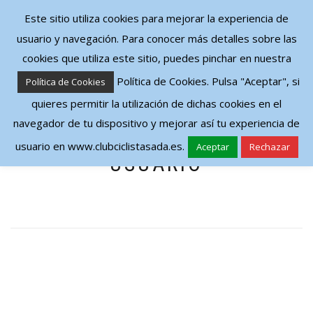
Este sitio utiliza cookies para mejorar la experiencia de
usuario y navegación. Para conocer más detalles sobre las
CAMBIAR NAVEGACIÓN
cookies que utiliza este sitio, puedes pinchar en nuestra
Política de Cookies. Pulsa "Aceptar", si
Política de Cookies
INTRODUCE TUS
quieres permitir la utilización de dichas cookies en el
navegador de tu dispositivo y mejorar así tu experiencia de
CREDENCIALES DE
usuario en www.clubciclistasada.es.
Aceptar
Rechazar
USUARIO
Nombre de Usuario o E-mail
*